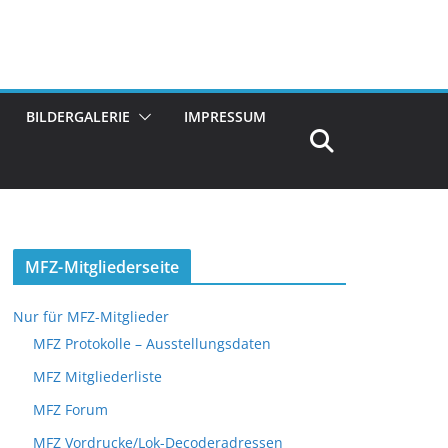
BILDERGALERIE
IMPRESSUM
MFZ-Mitgliederseite
Nur für MFZ-Mitglieder
MFZ Protokolle – Ausstellungsdaten
MFZ Mitgliederliste
MFZ Forum
MFZ Vordrucke/Lok-Decoderadressen