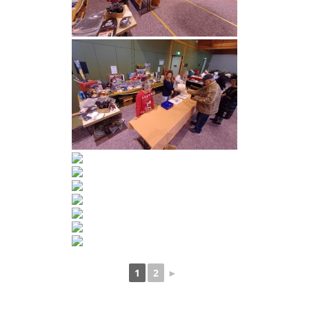
1
2
►